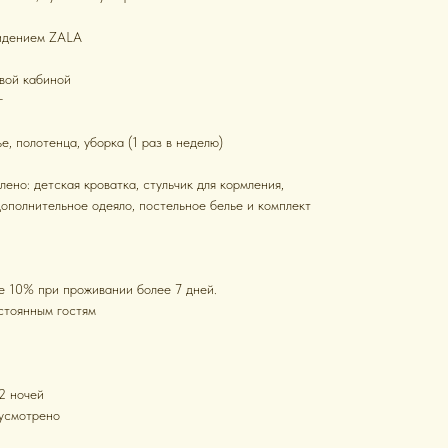
видением ZALA
вой кабиной
г
е, полотенца, уборка (1 раз в неделю)
ено: детская кроватка, стульчик для кормления,
ополнительное одеяло, постельное белье и комплект
е 10% при проживании более 7 дней.
стоянным гостям
2 ночей
усмотрено