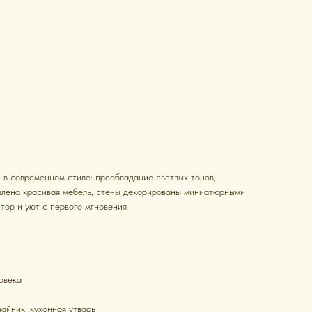
в современном стиле: преобладание светлых тонов,
влена красивая мебель, стены декорированы миниатюрными
тор и уют с первого мгновения
овека
чайник, кухонная утварь